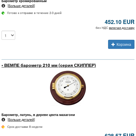
Барометр хромированный
[
Больше деталей
]
Готово к отправке в течение 2-3 дней
452.10 EUR
без НДС
включая доставку
Корзина
• ВЕМПЕ барометр 210 мм (серия СКИППЕР)
Барометр, латунь, в дереве цвета махагони
[
Больше деталей
]
Срок доставки 8 недели
628.57 EUR