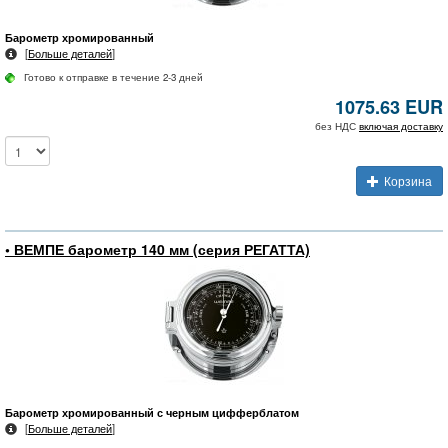
Барометр хромированный
[
Больше деталей
]
Готово к отправке в течение 2-3 дней
1075.63 EUR
без НДС
включая доставку
Корзина
• ВЕМПЕ барометр 140 мм (серия РЕГАТТА)
Барометр хромированный с черным цифферблатом
[
Больше деталей
]