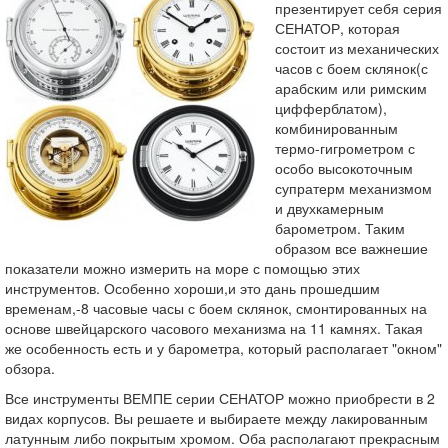
презентирует себя серия
СЕНАТОР, которая
состоит из механических
часов с боем склянок(с
арабским или римским
цифферблатом),
комбинированным
термо-гигрометром с
особо высокоточным
супратерм механизмом
и двухкамерным
барометром. Таким
образом все важнешие
показатели можно измерить на море с помощью этих
инструментов. Особенно хороши,и это дань прошедшим
временам,-8 часовые часы с боем склянок, смонтированных на
основе швейцарского часового механизма на 11 камнях. Такая
же особенность есть и у барометра, который располагает "окном"
обзора.
Все инструменты ВЕМПЕ серии СЕНАТОР можно приобрести в 2
видах корпусов. Вы решаете и выбираете между лакированным
латунным либо покрытым хромом. Оба располагают прекрасным