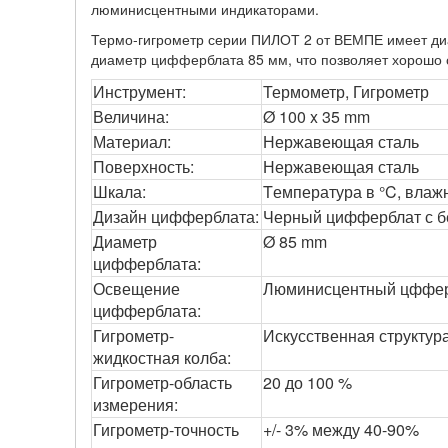
люминисцентными индикаторами.
Термо-гигрометр серии ПИЛОТ 2 от ВЕМПЕ имеет ди
диаметр цифферблата 85 мм, что позволяет хорошо 
Инструмент:
Термометр, Гигрометр
Величина:
Ø 100 x 35 mm
Материал:
Нержавеющая сталь
Поверхность:
Нержавеющая сталь
Шкала:
Tемпература в °C, влаж
Дизайн цифферблата:
Черный цифферблат с 
Диаметр
Ø 85 mm
цифферблата:
Освещение
Люминисцентный цффе
цифферблата:
Гигрометр-
Искусственная структур
жидкостная колба:
Гигрометр-область
20 до 100 %
измерения:
Гигрометр-точность
+/- 3% между 40-90%