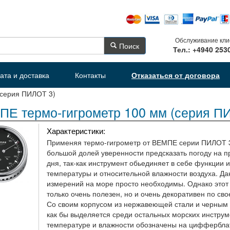
Обслуживание кли
Поиск
Тел.: +4940 253
ата и доставка
Контакты
Отказаться от договора
(серия ПИЛОТ 3)
Е термо-гигрометр 100 мм (серия П
Характеристики:
Применяя термо-гигрометр от ВЕМПЕ серии ПИЛОТ 3
большой долей уверенности предсказать погоду на 
дня, так-как инструмент обьединяет в себе функции
температуры и относительной влажности воздуха. Да
измерений на море просто необходимы. Однако этот
только очень полезен, но и очень декоративен по св
Со своим корпусом из нержавеющей стали и черны
как бы выделяется среди остальных морских инструм
температуре и влажности обозначены на циффербла