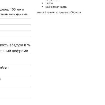
Paypal
Банковская карта
аметр 100 мм и
Wempe-Instrument.ru Артикул: #
CW250009
считывать данные.
ность воздуха в %
белыми цифрами
рблат
а