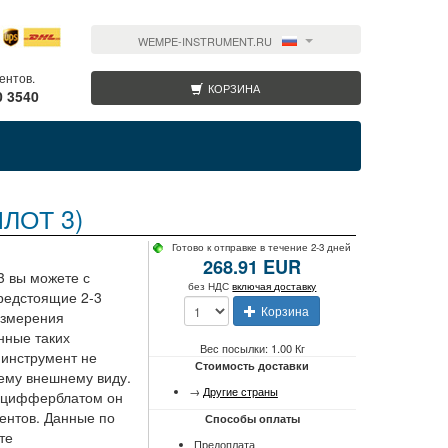
WEMPE-INSTRUMENT.RU
ентов.
КОРЗИНА
0 3540
ИЛОТ 3)
Готово к отправке в течение 2-3 дней
268.91 EUR
 вы можете с
без НДС
включая доставку
предстоящие 2-3
Корзина
 измерения
нные таких
Вес посылки: 1.00 Кг
 инструмент не
Стоимость доставки
оему внешнему виду.
→
Другие страны
м цифферблатом он
ентов. Данные по
Способы оплаты
те
Предоплата