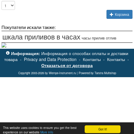
Корзина
Покупатели искали также:
шкала приливов в часах
часы прилив отлив
Информация:
Информация о способах оплаты и доставки
товара
-
Privacy and Data Protection
-
Контакты
-
Контакты
-
Отказаться от договора
Copyright 2003-2026 by Wempe-Instrument.ru | Powered by Tarstra Multishop
This website uses cookies to ensure you get the best
Got It!
experience on our website
More info