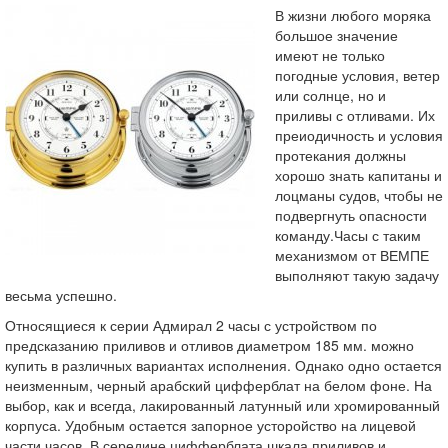
В жизни любого моряка
большое значение
имеют не только
погодные условия, ветер
или солнце, но и
приливы с отливами. Их
преиодичность и условия
протекания должны
хорошо знать капитаны и
лоцманы судов, чтобы не
подвергнуть опасности
команду.Часы с таким
механизмом от ВЕМПЕ
выполняют такую задачу
весьма успешно.
Относящиеся к серии Адмирал 2 часы с устройством по
предсказанию приливов и отливов диаметром 185 мм. можно
купить в различных вариантах исполнения. Однако одно остается
неизменным, черный арабский цифферблат на белом фоне. На
выбор, как и всегда, лакированный латунный или хромированный
корпуса. Удобным остается запорное усторойство на лицевой
части часов. В середине цифферблата шкала приливов и